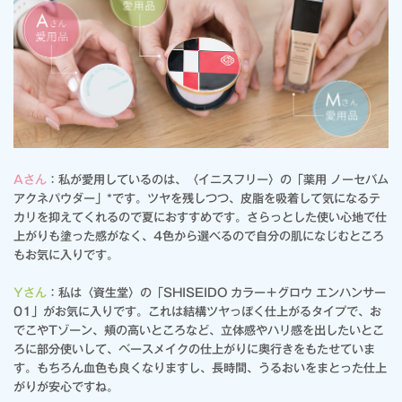
Aさん
：私が愛用しているのは、〈イニスフリー〉の「薬用 ノーセバム
アクネパウダー」*です。ツヤを残しつつ、皮脂を吸着して気になるテ
カリを抑えてくれるので夏におすすめです。さらっとした使い心地で仕
上がりも塗った感がなく、4色から選べるので自分の肌になじむところ
もお気に入りです。
Yさん
：私は〈資生堂〉の「SHISEIDO カラー＋グロウ エンハンサー
01」がお気に入りです。これは結構ツヤっぽく仕上がるタイプで、お
でこやTゾーン、頬の高いところなど、立体感やハリ感を出したいとこ
ろに部分使いして、ベースメイクの仕上がりに奥行きをもたせていま
す。もちろん血色も良くなりますし、長時間、うるおいをまとった仕上
がりが安心ですね。