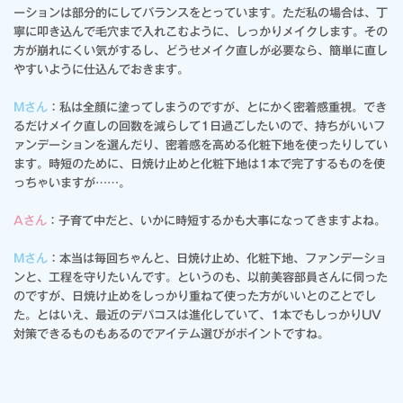
ーションは部分的にしてバランスをとっています。ただ私の場合は、丁
寧に叩き込んで毛穴まで入れこむように、しっかりメイクします。その
方が崩れにくい気がするし、どうせメイク直しが必要なら、簡単に直し
やすいように仕込んでおきます。
Mさん
：私は全顔に塗ってしまうのですが、とにかく密着感重視。でき
るだけメイク直しの回数を減らして1日過ごしたいので、持ちがいいフ
ァンデーションを選んだり、密着感を高める化粧下地を使ったりしてい
ます。時短のために、日焼け止めと化粧下地は1本で完了するものを使
っちゃいますが……。
Aさん
：子育て中だと、いかに時短するかも大事になってきますよね。
Mさん
：本当は毎回ちゃんと、日焼け止め、化粧下地、ファンデーショ
ンと、工程を守りたいんです。というのも、以前美容部員さんに伺った
のですが、日焼け止めをしっかり重ねて使った方がいいとのことでし
た。とはいえ、最近のデパコスは進化していて、1本でもしっかりUV
対策できるものもあるのでアイテム選びがポイントですね。