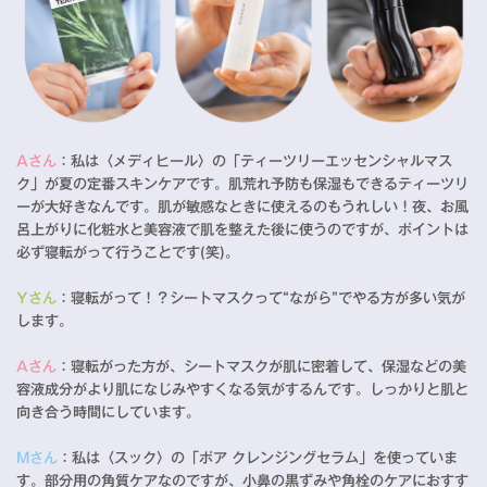
Aさん
：私は〈メディヒール〉の「ティーツリーエッセンシャルマス
ク」が夏の定番スキンケアです。肌荒れ予防も保湿もできるティーツリ
ーが大好きなんです。肌が敏感なときに使えるのもうれしい！夜、お風
呂上がりに化粧水と美容液で肌を整えた後に使うのですが、ポイントは
必ず寝転がって行うことです(笑)。
Yさん
：寝転がって！？シートマスクって“ながら”でやる方が多い気が
します。
Aさん
：寝転がった方が、シートマスクが肌に密着して、保湿などの美
容液成分がより肌になじみやすくなる気がするんです。しっかりと肌と
向き合う時間にしています。
Mさん
：私は〈スック〉の「ポア クレンジングセラム」を使っていま
す。部分用の角質ケアなのですが、小鼻の黒ずみや角栓のケアにおすす