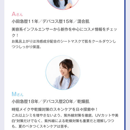
A
さん
小田急歴11年／デパコス歴15年／混合肌
美容系インフルエンサーから新作を中心にコスメ情報をチェッ
ク！
お風呂上がりは冷感成分配合のシートマスクで肌をクールダウンし
つつしっかり保湿。
M
さん
小田急歴18年／デパコス歴20年／乾燥肌
時短メイクや乾燥対策のスキンケアを日々探索中！
これ以上シミを増やさないよう、紫外線対策を徹底。UVカットや美
白*対策だけでなく、紫外線による乾燥対策も重要だと理解しつつ
も、夏のベタつくスキンケアは苦手。