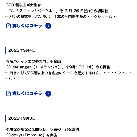
350 種以上が大集合！
「パン！スコーン！ベーグル！」を 9 月 26 日(金)から初開催
～ パンの研究所「パンラボ」主宰の池田浩明氏のトークショーも ～
詳しくはコチラ
2025年9月4日
有名パティシエの夢のコラボ企画
「& mélanger（エ メランジェ）」を9月17日（水）から開催
～ 日替わりで20種以上の有名店のケーキを販売するほか、イートインメニュ
ーも ～
詳しくはコチラ
2025年9月3日
不用な衣類などを回収し、収益の一部を寄付
「Odakyu Re:value」を実施