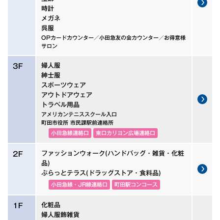
時計
メガネ
呉服
OPカードカウンター／小田急友の会カウンター／お得意様
サロン
婦人服
3F
紳士服
スポーツウェア
アウトドアウェア
トラベル用品
アメリカンテニススクール入口
町田市役所 市民課駅前連絡所
小田急線連絡口
東口カリヨン広場連絡口
ファッションウォーク(ハンドバッグ・雑貨・化粧
2F
品)
ぷらっとテラス(ドラッグストア・食料品)
小田急線・JR線連絡口
町田駅コンコース
化粧品
1F
婦人服飾雑貨