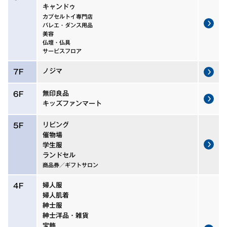
キャンドゥ
カプセルトイ専門店
バレエ・ダンス用品
美容
仏壇・仏具
サービスフロア
ノジマ
7F
無印良品
6F
キッズファンマート
リビング
5F
催物場
学生服
ランドセル
商品券／ギフトサロン
婦人服
4F
婦人肌着
紳士服
紳士洋品・雑貨
宝飾