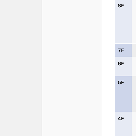
8F
7F
6F
5F
4F