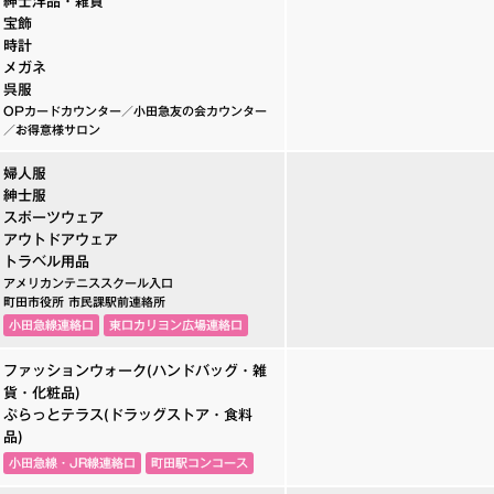
紳士洋品・雑貨
宝飾
時計
メガネ
呉服
OPカードカウンター／小田急友の会カウンター
／お得意様サロン
婦人服
紳士服
スポーツウェア
アウトドアウェア
トラベル用品
アメリカンテニススクール入口
町田市役所 市民課駅前連絡所
小田急線連絡口
東口カリヨン広場連絡口
ファッションウォーク(ハンドバッグ・雑
貨・化粧品)
ぷらっとテラス(ドラッグストア・食料
品)
小田急線・JR線連絡口
町田駅コンコース