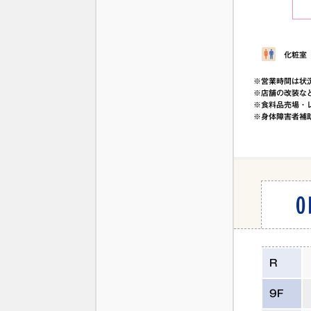
化粧室
※営業時間は状
※店舗の改装な
※食料品売場・
※身体障害者補
R
9F