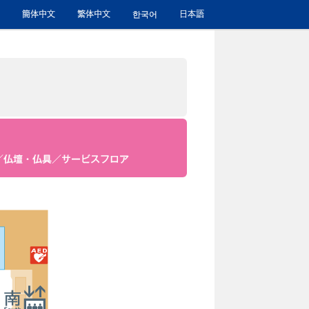
簡体中文
繁体中文
한국어
日本語
／仏壇・仏具／サービスフロア