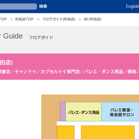
English
TOP
町田店TOP
フロアガイド(町田店)
8F(町田店)
r Guide
フロアガイド
町田店)
屋書店／キャンドゥ／カプセルトイ専門店／バレエ・ダンス用品／美容