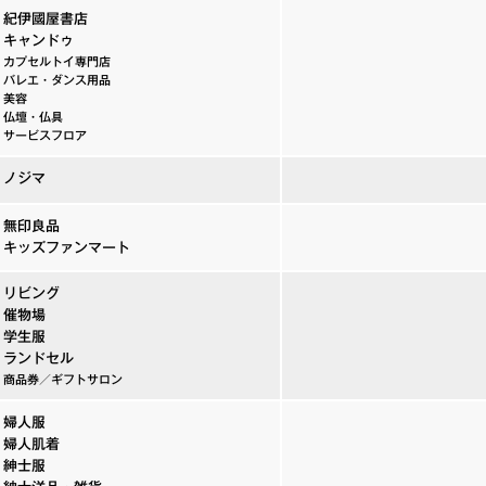
紀伊國屋書店
キャンドゥ
カプセルトイ専門店
バレエ・ダンス用品
美容
仏壇・仏具
サービスフロア
ノジマ
無印良品
キッズファンマート
リビング
催物場
学生服
ランドセル
商品券／ギフトサロン
婦人服
婦人肌着
紳士服