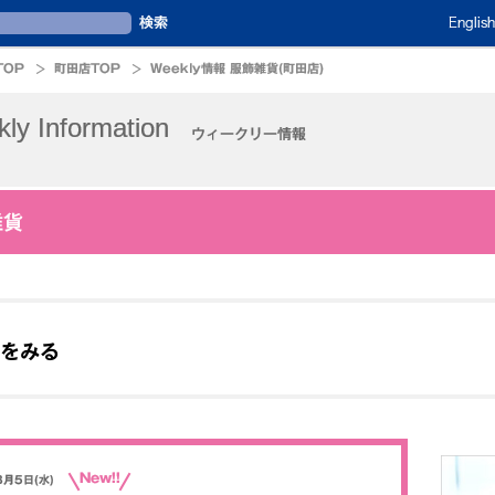
English
TOP
町田店TOP
Weekly情報 服飾雑貨(町田店)
ly Information
ウィークリー情報
雑貨
をみる
New!!
8月5日(水)