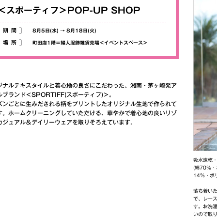
＜スポーティフ＞POP-UP SHOP
期間
8月5日(水)
→
8月18日(火)
場所
町田店1階＝婦人服飾雑貨売場＜イベントスペース＞
ジナルテキスタイルと着心地の良さにこだわった、湘南・茅ヶ崎発ア
ブランド＜SPORTIFF(スポーティフ)＞。
ズンごとに生みだされる柄をプリントしたオリジナル生地で作られて
す。ホームクリーニングしていただける、華やかで着心地の良いリゾ
カジュアル＆デイリーウェアを取りそろえています。
吸水速乾
(綿70％
14％・ポリ
落ち着い
で、レー
す。お洗
いので取