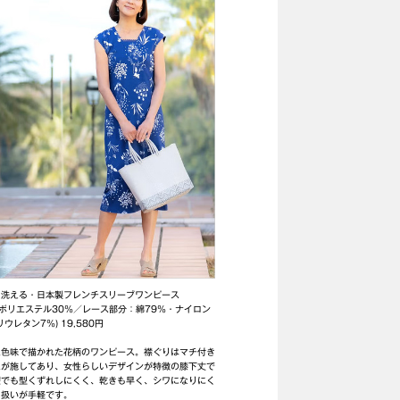
・洗える・日本製フレンチスリーブワンピース
・ポリエステル30％／レース部分：綿79％・ナイロン
ウレタン7％) 19,580円
た色味で描かれた花柄のワンピース。襟ぐりはマチ付き
スが施してあり、女性らしいデザインが特徴の膝下丈で
濯でも型くずれしにくく、乾きも早く、シワになりにく
り扱いが手軽です。