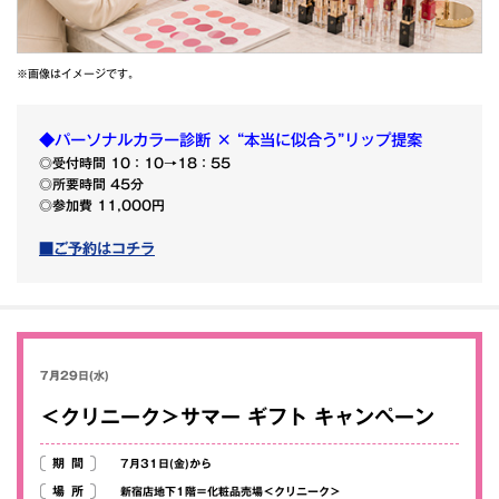
※画像はイメージです。
◆パーソナルカラー診断 × “本当に似合う”リップ提案
◎受付時間 10：10→18：55
◎所要時間 45分
◎参加費 11,000円
■ご予約はコチラ
7月29日(水)
＜クリニーク＞サマー ギフト キャンペーン
期間
7月31日(金)から
場所
新宿店地下1階＝化粧品売場＜クリニーク＞