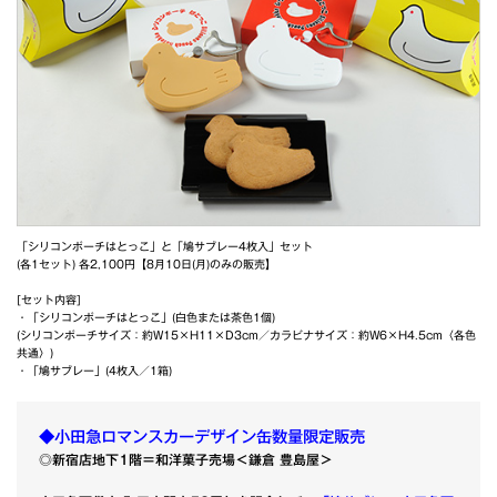
「シリコンポーチはとっこ」と「鳩サブレー4枚入」セット
(各1セット) 各2,100円【8月10日(月)のみの販売】
[セット内容]
・「シリコンポーチはとっこ」(白色または茶色1個)
(シリコンポーチサイズ：約W15×H11×D3cm／カラビナサイズ：約W6×H4.5cm〈各色
共通〉)
・「鳩サブレー」(4枚入／1箱)
◆小田急ロマンスカーデザイン缶数量限定販売
◎新宿店地下1階＝和洋菓子売場＜鎌倉 豊島屋＞