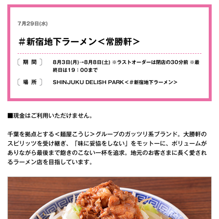
7月29日(水)
＃新宿地下ラーメン＜常勝軒＞
期間
8月3日(月)→8月8日(土) ※ラストオーダーは閉店の30分前 ※最
終日は19：00まで
場所
SHINJUKU DELISH PARK＜＃新宿地下ラーメン＞
■現金はご利用いただけません。
千葉を拠点とする＜麺屋こうじ＞グループのガッツリ系ブランド。大勝軒の
スピリッツを受け継ぎ、「味に妥協をしない」をモットーに、ボリュームが
ありながら最後まで飽きのこない一杯を追求。地元のお客さまに長く愛され
るラーメン店を目指しています。