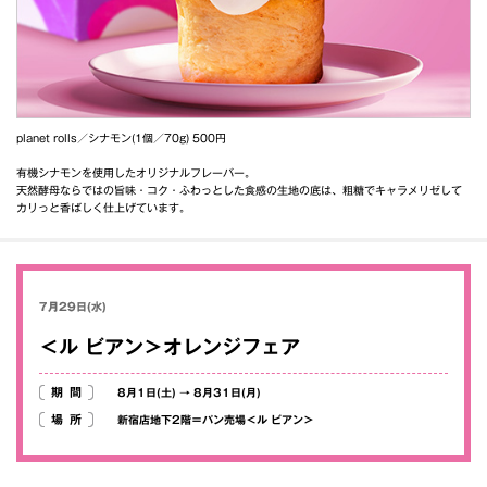
planet rolls／シナモン(1個／70g) 500円
有機シナモンを使用したオリジナルフレーバー。
天然酵母ならではの旨味・コク・ふわっとした食感の生地の底は、粗糖でキャラメリゼして
カリっと香ばしく仕上げています。
7月29日(水)
＜ル ビアン＞オレンジフェア
期間
8月1日(土)
→
8月31日(月)
場所
新宿店地下2階＝パン売場＜ル ビアン＞