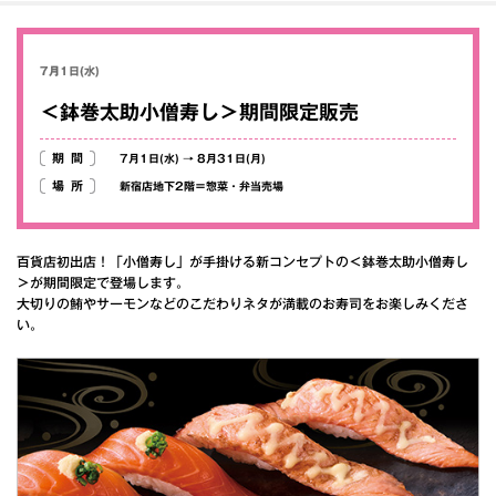
7月1日(水)
＜鉢巻太助小僧寿し＞期間限定販売
期間
7月1日(水)
→
8月31日(月)
場所
新宿店地下2階＝惣菜・弁当売場
百貨店初出店！「小僧寿し」が手掛ける新コンセプトの＜鉢巻太助小僧寿し
＞が期間限定で登場します。
大切りの鮪やサーモンなどのこだわりネタが満載のお寿司をお楽しみくださ
い。