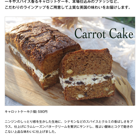
ーキやスパイス香るキャロットケーキ、本場仕込みのファッジなど、
こだわりのラインアップをご用意して上質な英国の味わいをお届けします。
キャロットケーキ(1個) 590円
ニンジンのしっとり感を生かした生地に、シナモンなどのスパイスとクルミの香ばしさをプ
ラス。仕上げにラムレーズンバタークリームを贅沢にサンドし、程よい酸味とコクで飽きの
こない上品な味わいに仕上げました。