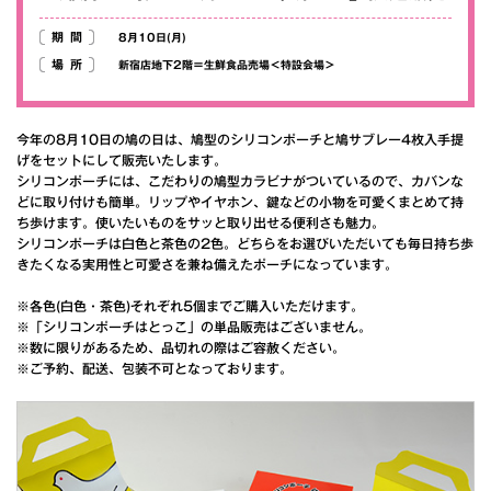
期間
8月10日(月)
場所
新宿店地下2階＝生鮮食品売場＜特設会場＞
今年の8月10日の鳩の日は、鳩型のシリコンポーチと鳩サブレー4枚入手提
げをセットにして販売いたします。
シリコンポーチには、こだわりの鳩型カラビナがついているので、カバンな
どに取り付けも簡単。リップやイヤホン、鍵などの小物を可愛くまとめて持
ち歩けます。使いたいものをサッと取り出せる便利さも魅力。
シリコンポーチは白色と茶色の2色。どちらをお選びいただいても毎日持ち歩
きたくなる実用性と可愛さを兼ね備えたポーチになっています。
※各色(白色・茶色)それぞれ5個までご購入いただけます。
※「シリコンポーチはとっこ」の単品販売はございません。
※数に限りがあるため、品切れの際はご容赦ください。
※ご予約、配送、包装不可となっております。