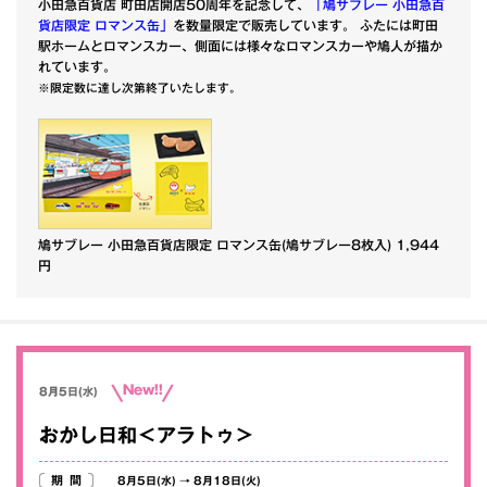
小田急百貨店 町田店開店50周年を記念して、
「鳩サブレー 小田急百
貨店限定 ロマンス缶」
を数量限定で販売しています。 ふたには町田
駅ホームとロマンスカー、側面には様々なロマンスカーや鳩人が描か
れています。
※限定数に達し次第終了いたします。
鳩サブレー 小田急百貨店限定 ロマンス缶(鳩サブレー8枚入) 1,944
円
New!!
8月5日(水)
おかし日和＜アラトゥ＞
期間
8月5日(水)
→
8月18日(火)