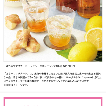
「はちみつマリナード」(レモン・生姜レモン／240ｇ) 各2,700円
「はちみつマリナード」は、果物や素材をはちみつに漬け込んだ自然の恵みを味わえる贅沢
な一品。冷水や炭酸水で3～5倍に割って爽やかな一杯に。ヨーグルトやパンケーキに添えた
りアイスやチーズとも相性抜群で、さまざまなアレンジでお楽しみいただけます。
※画像はイメージです。