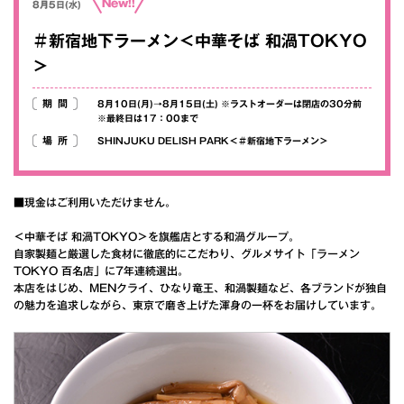
New!!
8月5日(水)
＃新宿地下ラーメン＜中華そば 和渦TOKYO
＞
期間
8月10日(月)→8月15日(土) ※ラストオーダーは閉店の30分前
※最終日は17：00まで
場所
SHINJUKU DELISH PARK＜＃新宿地下ラーメン＞
■現金はご利用いただけません。
＜中華そば 和渦TOKYO＞を旗艦店とする和渦グループ。
自家製麺と厳選した食材に徹底的にこだわり、グルメサイト「ラーメン
TOKYO 百名店」に7年連続選出。
本店をはじめ、MENクライ、ひなり竜王、和渦製麺など、各ブランドが独自
の魅力を追求しながら、東京で磨き上げた渾身の一杯をお届けしています。