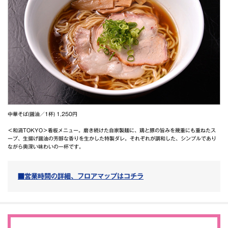
中華そば(醤油／1杯) 1,250円
＜和渦TOKYO＞看板メニュー。磨き続けた自家製麺に、鶏と豚の旨みを幾重にも重ねたス
ープ、生揚げ醤油の芳醇な香りを生かした特製ダレ。それぞれが調和した、シンプルであり
ながら奥深い味わいの一杯です。
■営業時間の詳細、フロアマップはコチラ